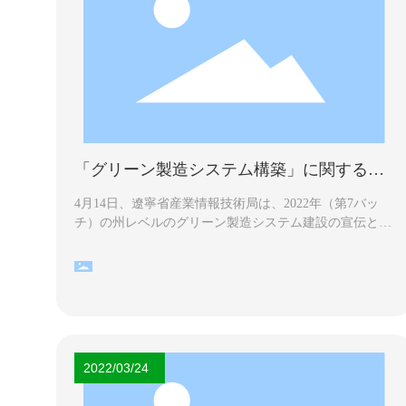
「グリーン製造システム構築」に関する特
別研修報告書
4月14日、遼寧省産業情報技術局は、2022年（第7バッ
チ）の州レベルのグリーン製造システム建設の宣伝と実
施のオンライントレーニングを開催しました。 研修に
は、同社副部長のヤン・シファ氏と各部門の責任者が参
加しました。
2022/03/24