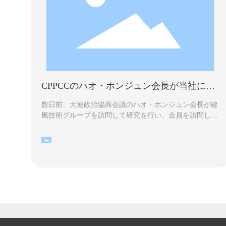
CPPCCのハオ・ホンジュン会長が当社に来
て、会社の発展を視察しました。
数日前、大連政治協商会議のハオ・ホンジュン会長が建
風技術グループを訪問して研究を行い、会員を訪問し、
会社の発展について詳しく学びました。 ハオ・ホンジ
ュン会長とその党は、ヤン・シクシア総支配人ととも
に、企業文化展示ホールと生産ワークショップをその場
で訪れ、会社の生産と運営、デジタル変革、社会的責任
について学びました。