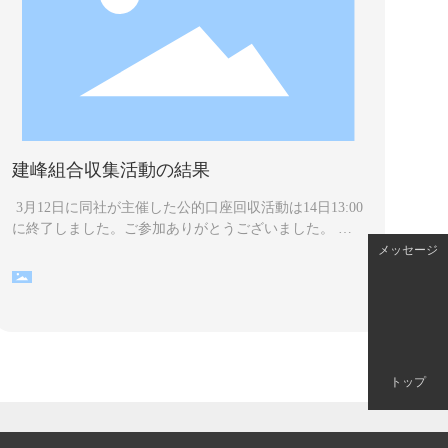
建峰組合収集活動の結果
3月12日に同社が主催した公的口座回収活動は14日13:00
に終了しました。ご参加ありがとうございました。 イ
ベントは熱狂的な反響を呼び、同社の公式アカウントは
メッセージ
広く公表されました。 このイベントには200人以上が参
加し、そのうち23人が50以上のいいねを集めました。
同社は14日15:00に抽選会を開催し、当選者リストは以
下のとおり発表されました。
トップ