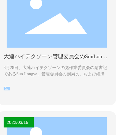
大連ハイテクゾーン管理委員会のSunLongy
e副所長がJianfengTechnologyGroupを訪問し
ました
3月28日、大連ハイテクゾーンの党作業委員会の副書記
であるSun Longye、管理委員会の副局長、および経済開
発局の局長であるWang Yuxinは、JianfengTechnologyGrou
pに調査を行った。第1四半期の経済状況と企業の発展。
グループゼネラルマネージャーのヤンシクシアと関連部
門の責任者が報告と調査に参加しました。
2022/03/15