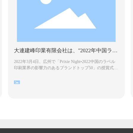
大連建峰印業有限会社は、"2022年中国ラベ
ル印刷業界トップ50ブランド影響"リストに
掲載されています。
2022年3月4日、広州で「Prixie Night•2022中国のラベル
印刷業界の影響力のあるブランドトップ50」の授賞式が
盛大に開催され、同時に「2022年の中国のラベル印刷の
影響力のあるブランドトップ50」が発表されました。業
界」エンタープライズ名誉リスト1。 建峰科技集団の子
会社である大連建峰印業有限会社は、運用データ、強度
補助材料、およびネットワークの影響に関して、147.58
ポイントの総合スコアでトップ50リストにランクインし
ました。