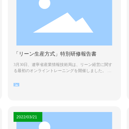
「リーン生産方式」特別研修報告書
3月30日、遼寧省産業情報技術局は、リーン経営に関す
る最初のオンライントレーニングを開催しました。 研
修には、グループゼネラルマネージャーのヤンシクシ
ア、副ゼネラルマネージャーのヤンシファ、副ゼネラル
マネージャーのリンシャンギン、各部門の責任者が参加
しました。
2022/03/21