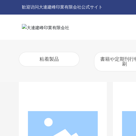
歓迎访问大連建峰印業有限会社公式サイト
粘着製品
書籍や定期刊行
刷