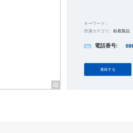
キーワード：
所属カテゴリ:
粘着製品
電話番号:
08
連絡する
+