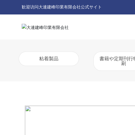
歓迎访问大連建峰印業有限会社公式サイト
粘着製品
書籍や定期刊行
刷