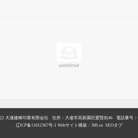
undefined
2
大連建峰印業有限会社
住所：大連市高新園区愛賢街46 電話番号
：
辽ICP备11012367号-1
Webサイト構築：300
.cn
SEOタブ